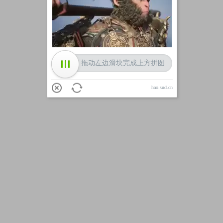
加载中
拖动左边滑块完成上方拼图
hao.sud.cn