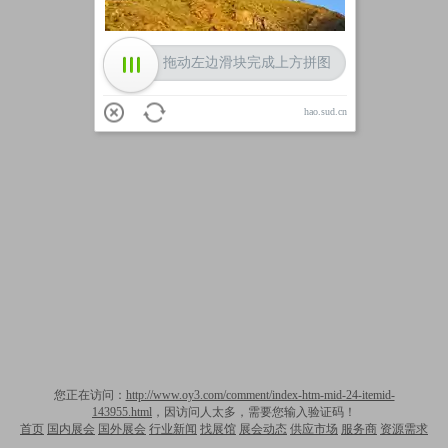
拖动左边滑块完成上方拼图
hao.sud.cn
您正在访问：
http://www.oy3.com/comment/index-htm-mid-24-itemid-
143955.html
，因访问人太多，需要您输入验证码！
首页
国内展会
国外展会
行业新闻
找展馆
展会动态
供应市场
服务商
资源需求